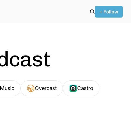
+ Follow
odcast
Music
Overcast
Castro