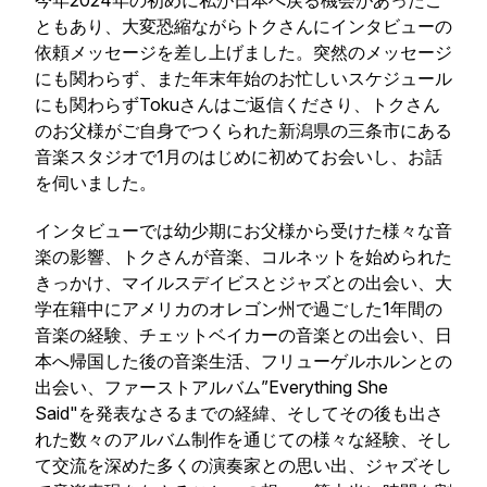
今年2024年の初めに私が日本へ戻る機会があったこ
ともあり、大変恐縮ながらトクさんにインタビューの
依頼メッセージを差し上げました。突然のメッセージ
にも関わらず、また年末年始のお忙しいスケジュール
にも関わらずTokuさんはご返信くださり、トクさん
のお父様がご自身でつくられた新潟県の三条市にある
音楽スタジオで1月のはじめに初めてお会いし、お話
を伺いました。
インタビューでは幼少期にお父様から受けた様々な音
楽の影響、トクさんが音楽、コルネットを始められた
きっかけ、マイルスデイビスとジャズとの出会い、大
学在籍中にアメリカのオレゴン州で過ごした1年間の
音楽の経験、チェットベイカーの音楽との出会い、日
本へ帰国した後の音楽生活、フリューゲルホルンとの
出会い、ファーストアルバム”Everything She
Said"を発表なさるまでの経緯、そしてその後も出さ
れた数々のアルバム制作を通じての様々な経験、そし
て交流を深めた多くの演奏家との思い出、ジャズそし